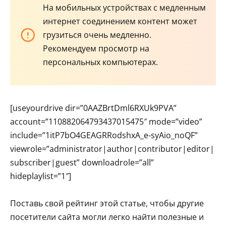
На мобильных устройствах с медленным
интернет соединением контент может
грузиться очень медленно.
Рекомендуем просмотр на
персональных компьютерах.
[useyourdrive dir=”0AAZBrtDml6RXUk9PVA”
account=”110882064793437015475″ mode=”video”
include=”1itP7bO4GEAGRRodshxA_e-syAio_noQF”
viewrole=”administrator|author|contributor|editor|
subscriber|guest” downloadrole=”all”
hideplaylist=”1″]
Поставь свой рейтинг этой статье, чтобы другие
посетители сайта могли легко найти полезные и